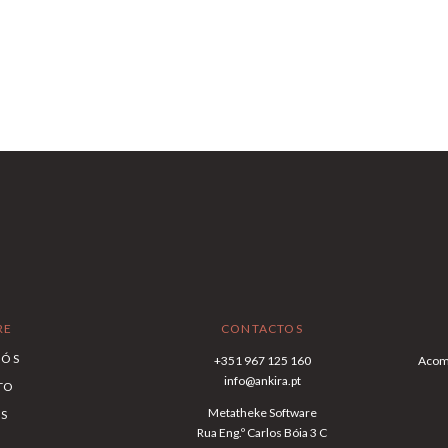
RE
CONTACTOS
NÓS
+351 967 125 160
Acomp
info@ankira.pt
TO
Metatheke Software
S
Rua Eng.º Carlos Bóia 3 C
S