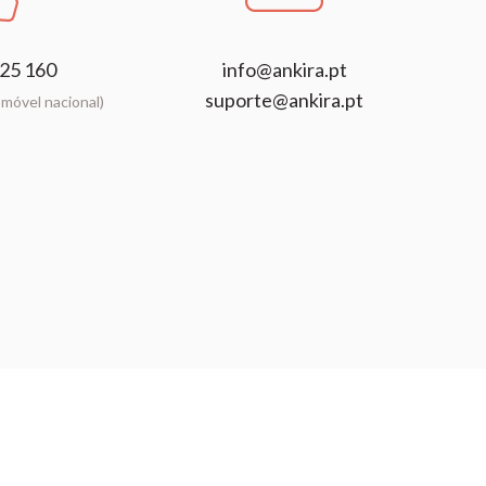
25 160
info@ankira.pt
suporte@ankira.pt
móvel nacional)