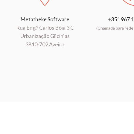
Metatheke Software
+351 967 1
Rua Eng.º Carlos Bóia 3 C
(Chamada para rede 
Urbanização Glicínias
3810-702 Aveiro