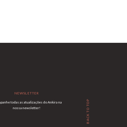
NEWSLETTER
BACK TO TOP
anhe todas as atualizações do Ankira na
nossa newsletter!