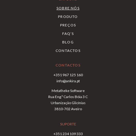
SOBRE NÓS
PRODUTO
PREÇOS
FAQ’S
BLOG
CONTACTOS
CONTACTOS
+351 967 125 160
info@ankira.pt
Metatheke Software
Rua Eng.º Carlos Bóia 3 C
Urbanização Glicínias
3810-702 Aveiro
SUPORTE
+351 234 109 333