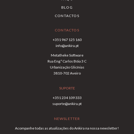
BLOG
CONTACTOS
CONTACTOS
+351 967 125 160
info@ankira.pt
Metatheke Software
Rua Eng.º Carlos Bóia 3 C
Urbanização Glicínias
3810-702 Aveiro
SUPORTE
+351 234 109 333
suporte@ankira.pt
NEWSLETTER
Acompanhe todas as atualizações do Ankira na nossa newsletter!