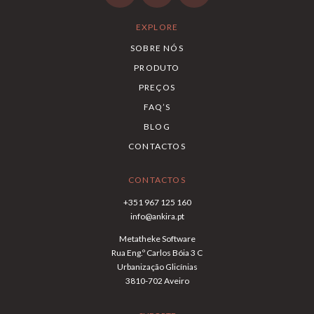
EXPLORE
SOBRE NÓS
PRODUTO
PREÇOS
FAQ’S
BLOG
CONTACTOS
CONTACTOS
+351 967 125 160
info@ankira.pt
Metatheke Software
Rua Eng.º Carlos Bóia 3 C
Urbanização Glicínias
3810-702 Aveiro