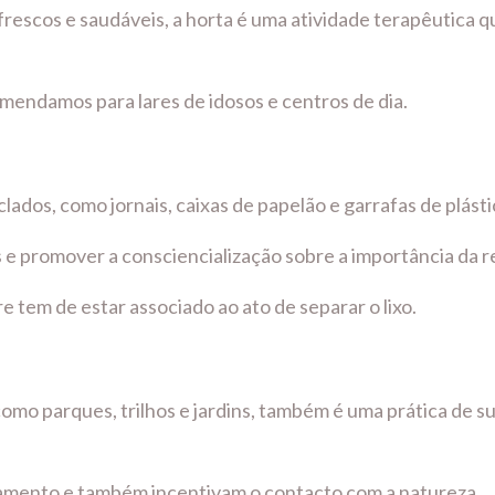
frescos e saudáveis, a horta é uma atividade terapêutica
omendamos para lares de idosos e centros de dia.
clados, como jornais, caixas de papelão e garrafas de plást
s e promover a consciencialização sobre a importância da 
 tem de estar associado ao ato de separar o lixo.
 como parques, trilhos e jardins, também é uma prática de 
amento e também incentivam o contacto com a natureza.