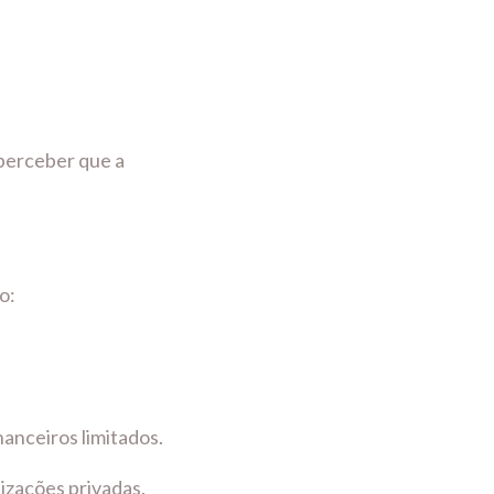
 perceber que a
o:
anceiros limitados.
izações privadas.